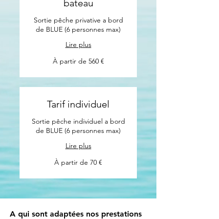
bateau
Sortie pêche privative a bord
de BLUE (6 personnes max)
Lire plus
À
À partir de 560 €
partir
de
560
euros
Tarif individuel
Sortie pêche individuel a bord
de BLUE (6 personnes max)
Lire plus
À
À partir de 70 €
partir
de
70
euros
A qui sont adaptées nos prestations