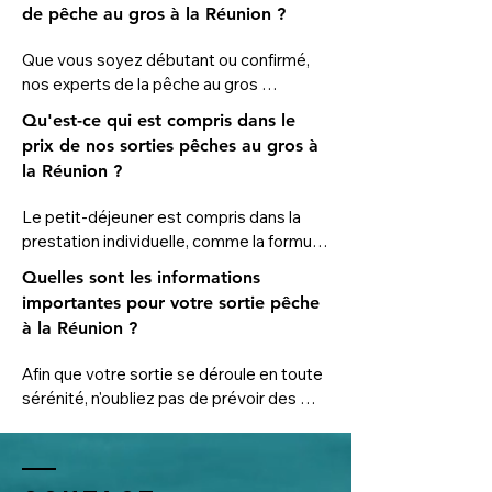
de pêche au gros à la Réunion ?
Que vous soyez débutant ou confirmé, 
nos experts de la pêche au gros 
s'adaptent à tous les profils. Vous pouvez 
Qu'est-ce qui est compris dans le
venir seul et opter pour notre formule 
prix de nos sorties pêches au gros à
"Tarif individuel" (à partir de 65€), ou 
la Réunion ?
privatiser le bateau si vous êtes en 
famille ou entre amis (6 personnes 
Le petit-déjeuner est compris dans la 
maximum), dès 520€.
prestation individuelle, comme la formule 
de privatisation du bateau. Les boissons 
Quelles sont les informations
sont également incluses dans ce tarif. 
importantes pour votre sortie pêche
Enfin, une collation au retour de la sortie 
à la Réunion ?
est également incluse dans le prix.
Afin que votre sortie se déroule en toute 
sérénité, n'oubliez pas de prévoir des 
lunettes de soleil, une casquette et de la 
crème solaire. 
