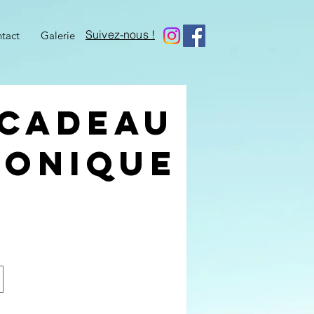
Suivez-nous !
tact
Galerie
 cadeau
ronique