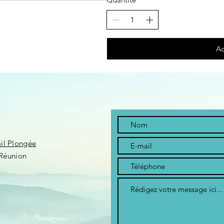
Ac
ail Plongée
Réunion